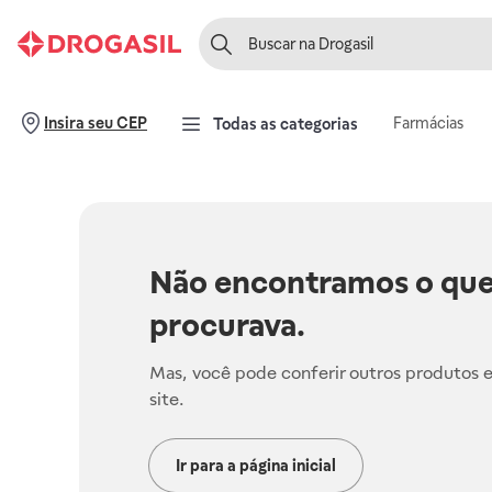
Farmácias
Insira seu CEP
Todas as categorias
Não encontramos o que
procurava.
Mas, você pode conferir outros produtos 
site.
Ir para a página inicial