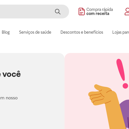
Compra rápida
com receita
Blog
Serviços de saúde
Descontos e benefícios
Lojas par
 você
em nosso