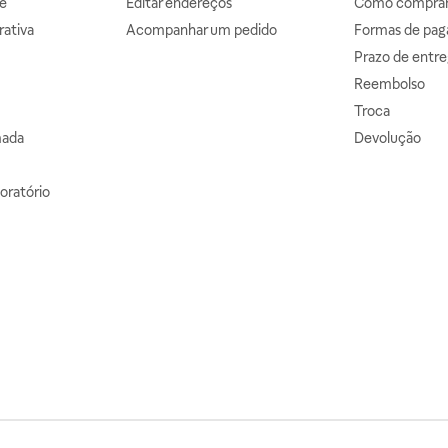
e
Editar endereços
Como comprar 
ativa
Acompanhar um pedido
Formas de pa
Prazo de entre
Reembolso
Troca
mada
Devolução
oratório