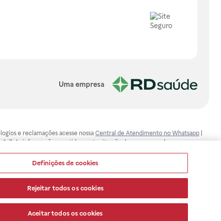
Uma empresa
, elogios e reclamações acesse nossa
Central de Atendimento no Whatsapp
|
-1-7. As informações contidas neste site não devem ser usadas para
ualquer problema de saúde e prescrever o tratamento adequado. Ao
ores esclarecimentos, consultar o site: www.anvisa.gov.br. A Raia Drogasil
Definições de cookies
ça dos clientes são compromissos da Raia Drogasil SA. Todos os pedidos
Rejeitar todos os cookies
Aceitar todos os cookies