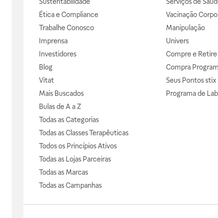
Sustentabilidade
Serviços de Saúd
Ética e Compliance
Vacinação Corpor
Trabalhe Conosco
Manipulação
Imprensa
Univers
Investidores
Compre e Retire
Blog
Compra Progra
Vitat
Seus Pontos stix
Mais Buscados
Programa de Lab
Bulas de A a Z
Todas as Categorias
Todas as Classes Terapêuticas
Todos os Princípios Ativos
Todas as Lojas Parceiras
Todas as Marcas
Todas as Campanhas