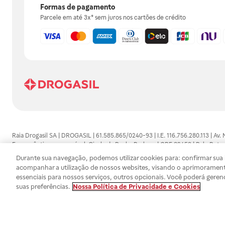
Formas de pagamento
Parcele em até 3x* sem juros nos cartões de crédito
Raia Drogasil SA | DROGASIL | 61.585.865/0240-93 | I.E. 116.756.280.113 | Av.
Farmacêutico responsável: Gisele da Penha Barbosa | CRF 89453 | Polo Butan
automedicação e não substituem, em hipótese alguma, as orientações dadas 
Durante sua navegação, podemos utilizar cookies para: confirmar sua i
persistirem os sintomas, um médico deverá ser consultado. Os preços e promoç
acompanhar a utilização de nossos websites, visando o aprimorament
SA trabalha com as tecnologias mais avançadas de proteção de dados, para qu
essenciais para nossos serviços, outros opcionais. Você poderá geren
efetuados estão sujeitos à confirmação da disponibilidade de produto em no
suas preferências.
Nossa Política de Privacidade e Cookies