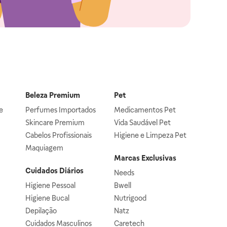
Beleza Premium
Pet
e
Perfumes Importados
Medicamentos Pet
Skincare Premium
Vida Saudável Pet
Cabelos Profissionais
Higiene e Limpeza Pet
Maquiagem
Marcas Exclusivas
Cuidados Diários
Needs
Higiene Pessoal
Bwell
Higiene Bucal
Nutrigood
Depilação
Natz
Cuidados Masculinos
Caretech