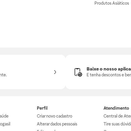
Produtos Asiáticos
Baixe o nosso aplica
nte.
E tenha descontos e ben
Perfil
Atendimento
aúde
Criar novo cadastro
Central de At
ogasil
Alterar dados pessoais
Tire suas dúvi