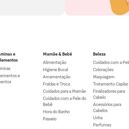
aminas e
Mamãe & Bebê
Beleza
lementos
Alimentação
Cuidados com a Pel
aminas
Higiene Bucal
Colorações
lementos e
Amamentação
Maquiagem
mentos
Fraldas e Troca
Tratamento Capilar
Cuidados para a Mamãe
Finalizadores para
Cabelo
Cuidados com a Pele do
Bebê
Acessórios para
Cabelos
Hora do Banho
Unha
Passeio
Perfumes