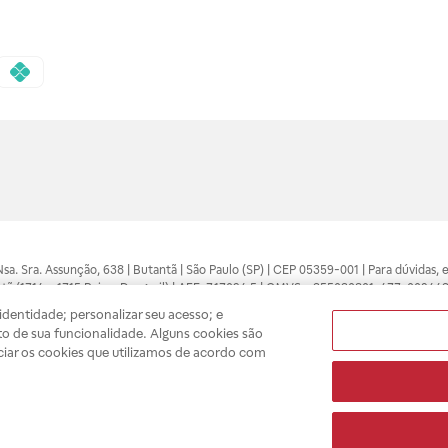
 Nsa. Sra. Assunção, 638 | Butantã | São Paulo (SP) | CEP 05359-001 | Para dúvidas
tã (1714 e 1715 Raia e Drogasil) | AFE: 7.17094.5 | CMVS - 355030801-477-002443
pelo profissional da área médica. Somente o médico está apto a diagnosticar q
dentidade; personalizar seu acesso; e
ões divulgados no site são válidos apenas para compras feitas pela internet. Mai
o de sua funcionalidade. Alguns cookies são
e você possa realizar suas compras com tranquilidade. A privacidade e a seguran
ciar os cookies que utilizamos de acordo com
sso estoque.
A
Drogasil
segue as determinações da