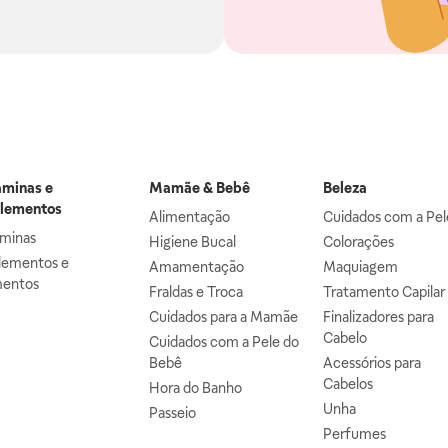
aminas e
Mamãe & Bebê
Beleza
lementos
Alimentação
Cuidados com a Pel
aminas
Higiene Bucal
Colorações
lementos e
Amamentação
Maquiagem
mentos
Fraldas e Troca
Tratamento Capilar
Cuidados para a Mamãe
Finalizadores para
Cabelo
Cuidados com a Pele do
Bebê
Acessórios para
Cabelos
Hora do Banho
Unha
Passeio
Perfumes