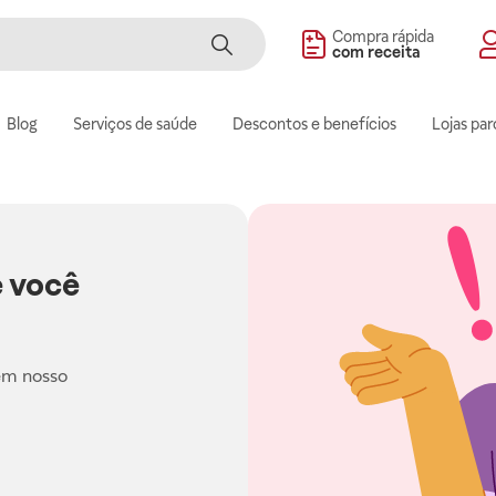
Compra rápida
com receita
Blog
Serviços de saúde
Descontos e benefícios
Lojas par
 você
em nosso