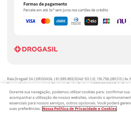
Formas de pagamento
Parcele em até 3x* sem juros nos cartões de crédito
Raia Drogasil SA | DROGASIL | 61.585.865/0240-93 | I.E. 116.756.280.113 | Av.
Farmacêutico responsável: Gisele da Penha Barbosa | CRF 89453 | Polo Butan
automedicação e não substituem, em hipótese alguma, as orientações dadas 
Durante sua navegação, podemos utilizar cookies para: confirmar sua i
persistirem os sintomas, um médico deverá ser consultado. Os preços e promoç
acompanhar a utilização de nossos websites, visando o aprimorament
SA trabalha com as tecnologias mais avançadas de proteção de dados, para qu
essenciais para nossos serviços, outros opcionais. Você poderá geren
efetuados estão sujeitos à confirmação da disponibilidade de produto em no
suas preferências.
Nossa Política de Privacidade e Cookies