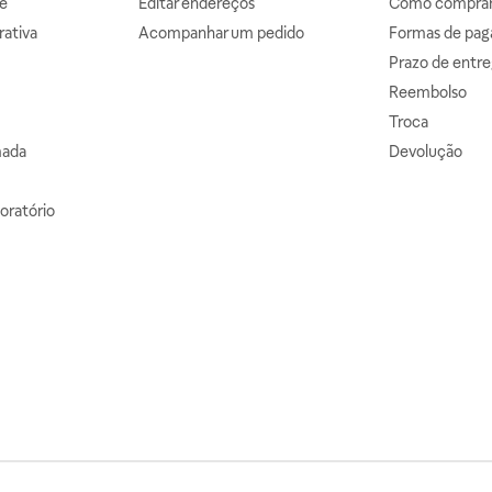
e
Editar endereços
Como comprar 
ativa
Acompanhar um pedido
Formas de pa
Prazo de entre
Reembolso
Troca
mada
Devolução
oratório