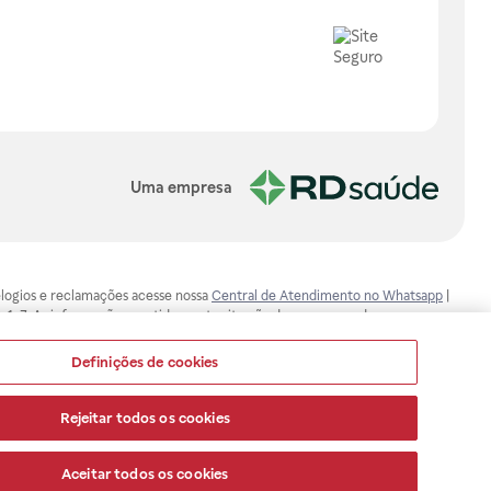
Uma empresa
, elogios e reclamações acesse nossa
Central de Atendimento no Whatsapp
|
-1-7. As informações contidas neste site não devem ser usadas para
ualquer problema de saúde e prescrever o tratamento adequado. Ao
ores esclarecimentos, consultar o site: www.anvisa.gov.br. A Raia Drogasil
Definições de cookies
ça dos clientes são compromissos da Raia Drogasil SA. Todos os pedidos
Rejeitar todos os cookies
Aceitar todos os cookies