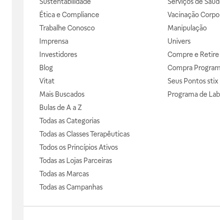
Sustentabilidade
Serviços de Saúd
Ética e Compliance
Vacinação Corpor
Trabalhe Conosco
Manipulação
Imprensa
Univers
Investidores
Compre e Retire
Blog
Compra Progra
Vitat
Seus Pontos stix
Mais Buscados
Programa de Lab
Bulas de A a Z
Todas as Categorias
Todas as Classes Terapêuticas
Todos os Princípios Ativos
Todas as Lojas Parceiras
Todas as Marcas
Todas as Campanhas