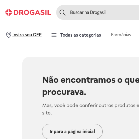
Farmácias
Insira seu CEP
Todas as categorias
Não encontramos o que
procurava.
Mas, você pode conferir outros produtos 
site.
Ir para a página inicial