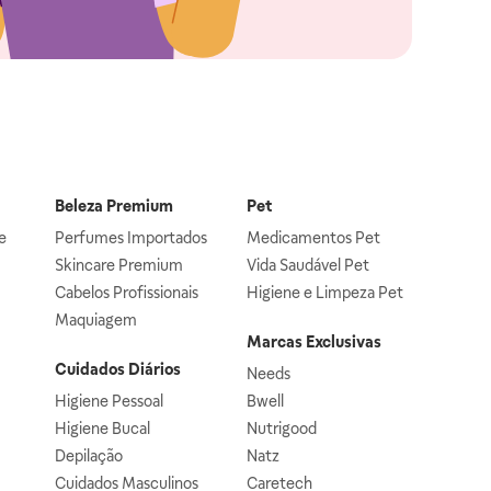
Beleza Premium
Pet
e
Perfumes Importados
Medicamentos Pet
Skincare Premium
Vida Saudável Pet
Cabelos Profissionais
Higiene e Limpeza Pet
Maquiagem
Marcas Exclusivas
Cuidados Diários
Needs
Higiene Pessoal
Bwell
Higiene Bucal
Nutrigood
Depilação
Natz
Cuidados Masculinos
Caretech