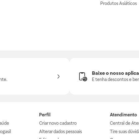
Produtos Asiáticos
Baixe o nosso aplica
nte.
E tenha descontos e ben
Perfil
Atendimento
aúde
Criar novo cadastro
Central de At
ogasil
Alterar dados pessoais
Tire suas dúvi