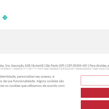
 Nsa. Sra. Assunção, 638 | Butantã | São Paulo (SP) | CEP 05359-001 | Para dúvidas
tã (1714 e 1715 Raia e Drogasil) | AFE: 7.17094.5 | CMVS - 355030801-477-002443
pelo profissional da área médica. Somente o médico está apto a diagnosticar q
dentidade; personalizar seu acesso; e
ões divulgados no site são válidos apenas para compras feitas pela internet. Mai
o de sua funcionalidade. Alguns cookies são
e você possa realizar suas compras com tranquilidade. A privacidade e a seguran
ciar os cookies que utilizamos de acordo com
sso estoque.
A
Drogasil
segue as determinações da