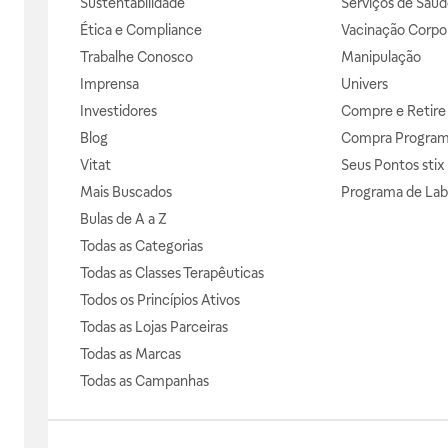
Sustentabilidade
Serviços de Saúd
Ética e Compliance
Vacinação Corpor
Trabalhe Conosco
Manipulação
Imprensa
Univers
Investidores
Compre e Retire
Blog
Compra Progra
Vitat
Seus Pontos stix
Mais Buscados
Programa de Lab
Bulas de A a Z
Todas as Categorias
Todas as Classes Terapêuticas
Todos os Princípios Ativos
Todas as Lojas Parceiras
Todas as Marcas
Todas as Campanhas