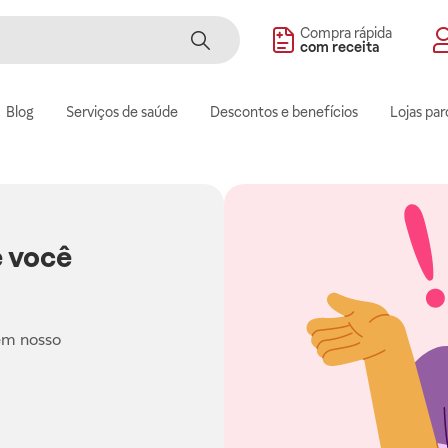
Compra rápida
com receita
Blog
Serviços de saúde
Descontos e benefícios
Lojas par
 você
em nosso