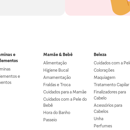
aminas e
Mamãe & Bebê
Beleza
lementos
Alimentação
Cuidados com a Pel
aminas
Higiene Bucal
Colorações
lementos e
Amamentação
Maquiagem
mentos
Fraldas e Troca
Tratamento Capilar
Cuidados para a Mamãe
Finalizadores para
Cabelo
Cuidados com a Pele do
Bebê
Acessórios para
Cabelos
Hora do Banho
Unha
Passeio
Perfumes