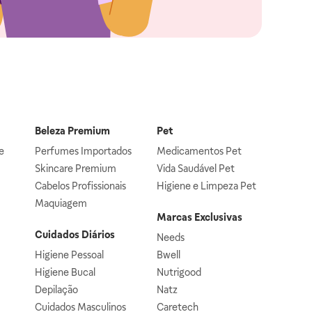
Beleza Premium
Pet
e
Perfumes Importados
Medicamentos Pet
Skincare Premium
Vida Saudável Pet
Cabelos Profissionais
Higiene e Limpeza Pet
Maquiagem
Marcas Exclusivas
Cuidados Diários
Needs
Higiene Pessoal
Bwell
Higiene Bucal
Nutrigood
Depilação
Natz
Cuidados Masculinos
Caretech