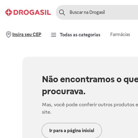
Farmácias
Insira seu CEP
Todas as categorias
Não encontramos o que
procurava.
Mas, você pode conferir outros produtos 
site.
Ir para a página inicial