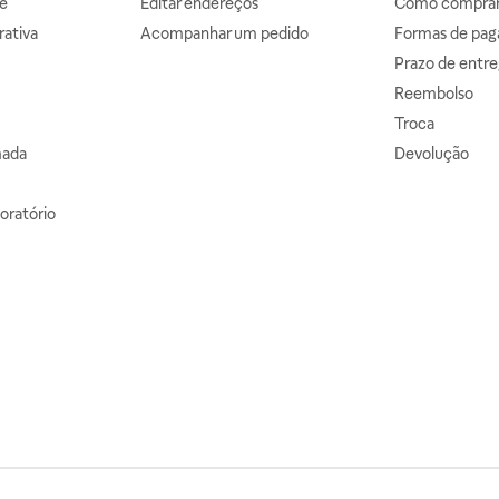
e
Editar endereços
Como comprar 
ativa
Acompanhar um pedido
Formas de pa
Prazo de entre
Reembolso
Troca
mada
Devolução
oratório