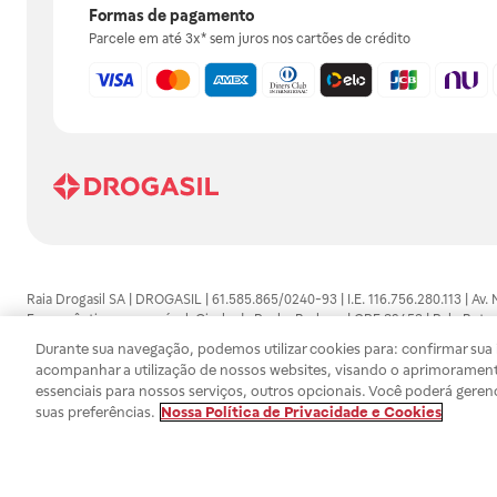
Formas de pagamento
Parcele em até 3x* sem juros nos cartões de crédito
Raia Drogasil SA | DROGASIL | 61.585.865/0240-93 | I.E. 116.756.280.113 | Av.
Farmacêutico responsável: Gisele da Penha Barbosa | CRF 89453 | Polo Butan
automedicação e não substituem, em hipótese alguma, as orientações dadas 
Durante sua navegação, podemos utilizar cookies para: confirmar sua i
persistirem os sintomas, um médico deverá ser consultado. Os preços e promoç
acompanhar a utilização de nossos websites, visando o aprimorament
SA trabalha com as tecnologias mais avançadas de proteção de dados, para qu
essenciais para nossos serviços, outros opcionais. Você poderá geren
efetuados estão sujeitos à confirmação da disponibilidade de produto em no
suas preferências.
Nossa Política de Privacidade e Cookies