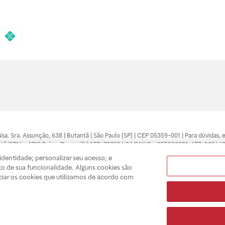
 Nsa. Sra. Assunção, 638 | Butantã | São Paulo (SP) | CEP 05359-001 | Para dúvidas
tã (1714 e 1715 Raia e Drogasil) | AFE: 7.17094.5 | CMVS - 355030801-477-002443
pelo profissional da área médica. Somente o médico está apto a diagnosticar q
dentidade; personalizar seu acesso; e
ões divulgados no site são válidos apenas para compras feitas pela internet. Mai
o de sua funcionalidade. Alguns cookies são
e você possa realizar suas compras com tranquilidade. A privacidade e a seguran
ciar os cookies que utilizamos de acordo com
sso estoque.
A
Drogasil
segue as determinações da