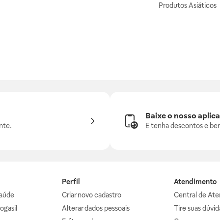
Produtos Asiáticos
Baixe o nosso aplica
nte.
E tenha descontos e ben
Perfil
Atendimento
aúde
Criar novo cadastro
Central de At
ogasil
Alterar dados pessoais
Tire suas dúvi