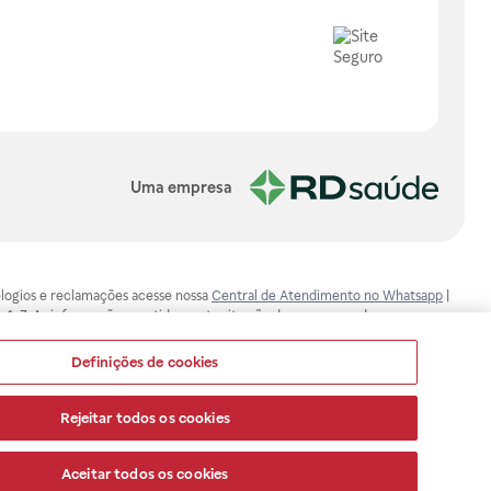
Uma empresa
, elogios e reclamações acesse nossa
Central de Atendimento no Whatsapp
|
-1-7. As informações contidas neste site não devem ser usadas para
ualquer problema de saúde e prescrever o tratamento adequado. Ao
ores esclarecimentos, consultar o site: www.anvisa.gov.br. A Raia Drogasil
Definições de cookies
ça dos clientes são compromissos da Raia Drogasil SA. Todos os pedidos
Rejeitar todos os cookies
Aceitar todos os cookies