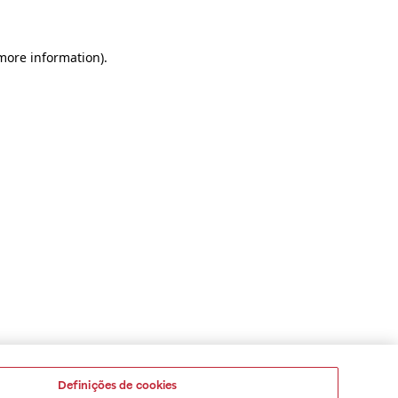
 more information)
.
Definições de cookies