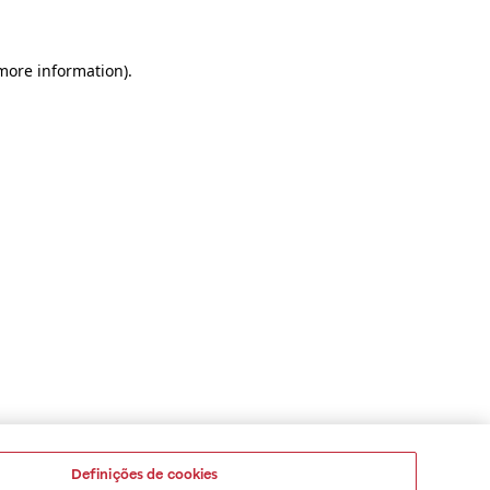
 more information)
.
Definições de cookies