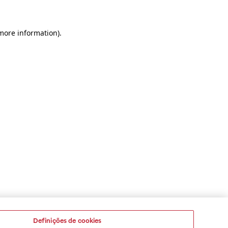
 more information)
.
Definições de cookies