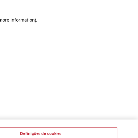
 more information)
.
Definições de cookies