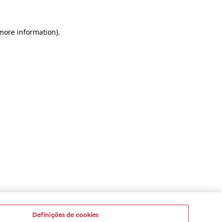
 more information)
.
Definições de cookies