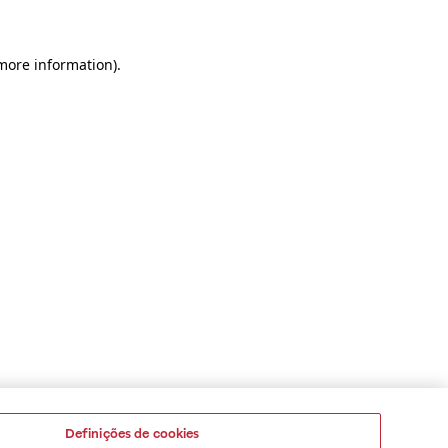
 more information)
.
Definições de cookies