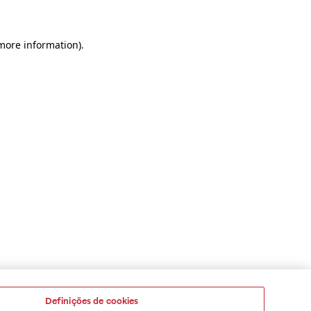
 more information)
.
Definições de cookies