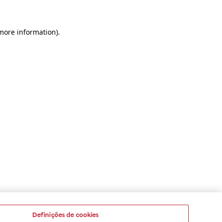
 more information)
.
Definições de cookies