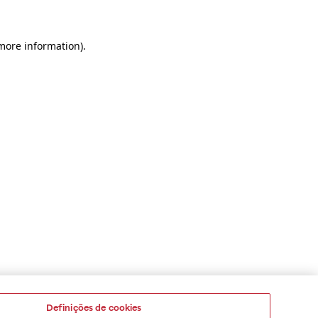
 more information)
.
Definições de cookies