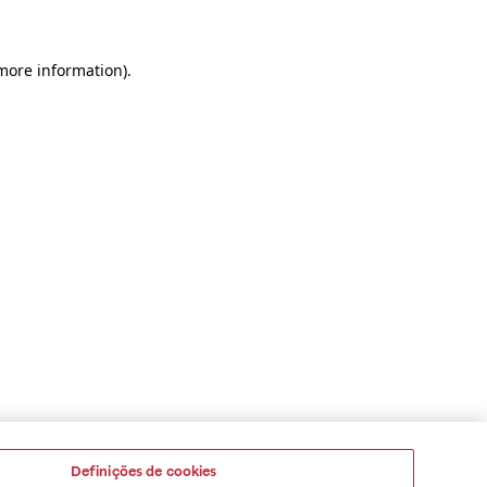
 more information)
.
Definições de cookies