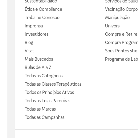
Sustentabilidade
Serviços de Saúd
Ética e Compliance
Vacinação Corpor
Trabalhe Conosco
Manipulação
Imprensa
Univers
Investidores
Compre e Retire
Blog
Compra Progra
Vitat
Seus Pontos stix
Mais Buscados
Programa de Lab
Bulas de A a Z
Todas as Categorias
Todas as Classes Terapêuticas
Todos os Princípios Ativos
Todas as Lojas Parceiras
Todas as Marcas
Todas as Campanhas