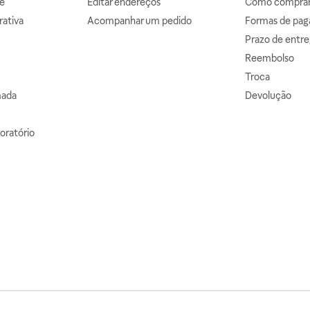
e
Editar endereços
Como comprar 
ativa
Acompanhar um pedido
Formas de pa
Prazo de entre
Reembolso
Troca
mada
Devolução
oratório