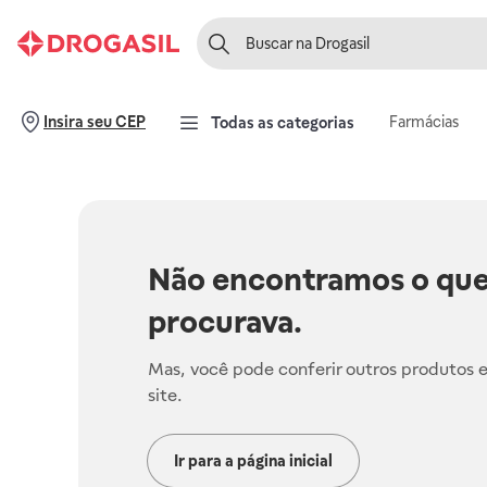
Farmácias
Insira seu CEP
Todas as categorias
Não encontramos o que
procurava.
Mas, você pode conferir outros produtos 
site.
Ir para a página inicial