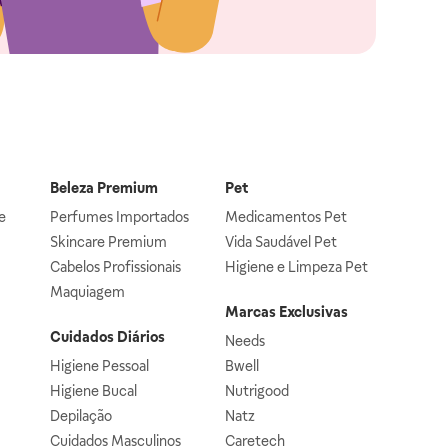
Beleza Premium
Pet
e
Perfumes Importados
Medicamentos Pet
Skincare Premium
Vida Saudável Pet
Cabelos Profissionais
Higiene e Limpeza Pet
Maquiagem
Marcas Exclusivas
Cuidados Diários
Needs
Higiene Pessoal
Bwell
Higiene Bucal
Nutrigood
Depilação
Natz
Cuidados Masculinos
Caretech