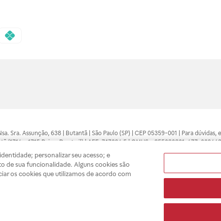
 Nsa. Sra. Assunção, 638 | Butantã | São Paulo (SP) | CEP 05359-001 | Para dúvidas
tã (1714 e 1715 Raia e Drogasil) | AFE: 7.17094.5 | CMVS - 355030801-477-002443
pelo profissional da área médica. Somente o médico está apto a diagnosticar q
dentidade; personalizar seu acesso; e
ões divulgados no site são válidos apenas para compras feitas pela internet. Mai
o de sua funcionalidade. Alguns cookies são
e você possa realizar suas compras com tranquilidade. A privacidade e a seguran
ciar os cookies que utilizamos de acordo com
sso estoque.
A
Drogasil
segue as determinações da