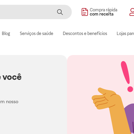
Compra rápida
com receita
Blog
Serviços de saúde
Descontos e benefícios
Lojas par
 você
em nosso