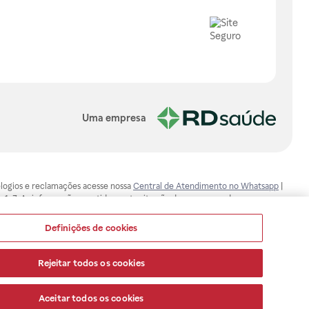
Uma empresa
, elogios e reclamações acesse nossa
Central de Atendimento no Whatsapp
|
-1-7. As informações contidas neste site não devem ser usadas para
ualquer problema de saúde e prescrever o tratamento adequado. Ao
ores esclarecimentos, consultar o site: www.anvisa.gov.br. A Raia Drogasil
Definições de cookies
ça dos clientes são compromissos da Raia Drogasil SA. Todos os pedidos
Rejeitar todos os cookies
Aceitar todos os cookies