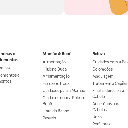
aminas e
Mamãe & Bebê
Beleza
lementos
Alimentação
Cuidados com a Pel
aminas
Higiene Bucal
Colorações
lementos e
Amamentação
Maquiagem
mentos
Fraldas e Troca
Tratamento Capilar
Cuidados para a Mamãe
Finalizadores para
Cabelo
Cuidados com a Pele do
Bebê
Acessórios para
Cabelos
Hora do Banho
Unha
Passeio
Perfumes