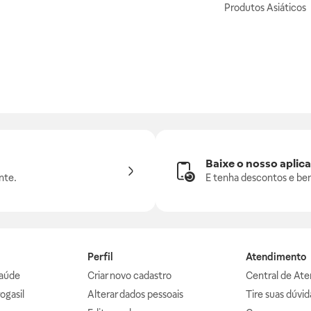
Produtos Asiáticos
Baixe o nosso aplica
nte.
E tenha descontos e ben
Perfil
Atendimento
aúde
Criar novo cadastro
Central de At
ogasil
Alterar dados pessoais
Tire suas dúvi