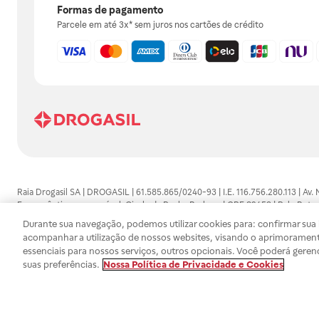
Formas de pagamento
Parcele em até 3x* sem juros nos cartões de crédito
Raia Drogasil SA | DROGASIL | 61.585.865/0240-93 | I.E. 116.756.280.113 | Av.
Farmacêutico responsável: Gisele da Penha Barbosa | CRF 89453 | Polo Butan
automedicação e não substituem, em hipótese alguma, as orientações dadas 
Durante sua navegação, podemos utilizar cookies para: confirmar sua i
persistirem os sintomas, um médico deverá ser consultado. Os preços e promoç
acompanhar a utilização de nossos websites, visando o aprimorament
SA trabalha com as tecnologias mais avançadas de proteção de dados, para qu
essenciais para nossos serviços, outros opcionais. Você poderá geren
efetuados estão sujeitos à confirmação da disponibilidade de produto em no
suas preferências.
Nossa Política de Privacidade e Cookies