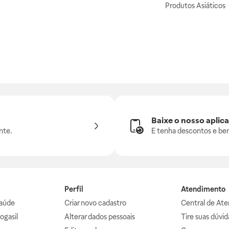
Produtos Asiáticos
Baixe o nosso aplica
nte.
E tenha descontos e ben
Perfil
Atendimento
aúde
Criar novo cadastro
Central de At
ogasil
Alterar dados pessoais
Tire suas dúvi