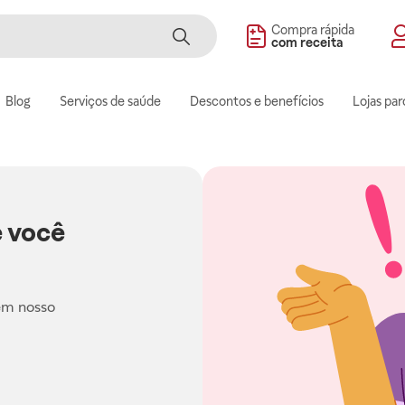
Compra rápida
com receita
Blog
Serviços de saúde
Descontos e benefícios
Lojas par
 você
em nosso