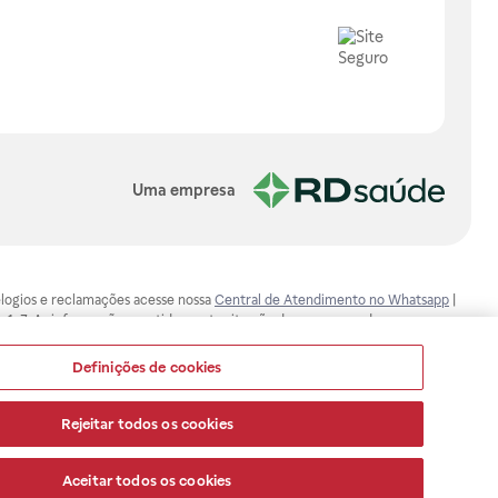
Uma empresa
, elogios e reclamações acesse nossa
Central de Atendimento no Whatsapp
|
-1-7. As informações contidas neste site não devem ser usadas para
ualquer problema de saúde e prescrever o tratamento adequado. Ao
ores esclarecimentos, consultar o site: www.anvisa.gov.br. A Raia Drogasil
Definições de cookies
ça dos clientes são compromissos da Raia Drogasil SA. Todos os pedidos
Rejeitar todos os cookies
Aceitar todos os cookies