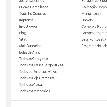
Sustentabilidade
Serviços de Saúd
Ética e Compliance
Vacinação Corpor
Trabalhe Conosco
Manipulação
Imprensa
Univers
Investidores
Compre e Retire
Blog
Compra Progra
Vitat
Seus Pontos stix
Mais Buscados
Programa de Lab
Bulas de A a Z
Todas as Categorias
Todas as Classes Terapêuticas
Todos os Princípios Ativos
Todas as Lojas Parceiras
Todas as Marcas
Todas as Campanhas