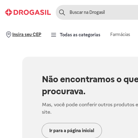
Farmácias
Insira seu CEP
Todas as categorias
Não encontramos o que
procurava.
Mas, você pode conferir outros produtos 
site.
Ir para a página inicial