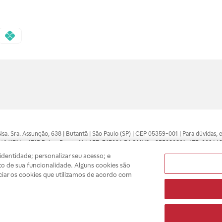
 Nsa. Sra. Assunção, 638 | Butantã | São Paulo (SP) | CEP 05359-001 | Para dúvidas
tã (1714 e 1715 Raia e Drogasil) | AFE: 7.17094.5 | CMVS - 355030801-477-002443
pelo profissional da área médica. Somente o médico está apto a diagnosticar q
dentidade; personalizar seu acesso; e
ões divulgados no site são válidos apenas para compras feitas pela internet. Mai
o de sua funcionalidade. Alguns cookies são
e você possa realizar suas compras com tranquilidade. A privacidade e a seguran
ciar os cookies que utilizamos de acordo com
sso estoque.
A
Drogasil
segue as determinações da