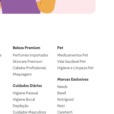
Beleza Premium
Pet
e
Perfumes Importados
Medicamentos Pet
Skincare Premium
Vida Saudável Pet
Cabelos Profissionais
Higiene e Limpeza Pet
Maquiagem
Marcas Exclusivas
Cuidados Diários
Needs
Higiene Pessoal
Bwell
Higiene Bucal
Nutrigood
Depilação
Natz
Cuidados Masculinos
Caretech