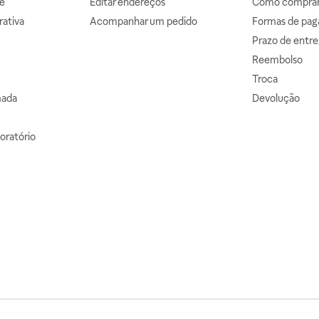
e
Editar endereços
Como comprar 
ativa
Acompanhar um pedido
Formas de pa
Prazo de entre
Reembolso
Troca
mada
Devolução
oratório