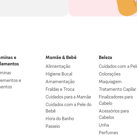
aminas e
Mamãe & Bebê
Beleza
lementos
Alimentação
Cuidados com a Pel
aminas
Higiene Bucal
Colorações
lementos e
Amamentação
Maquiagem
mentos
Fraldas e Troca
Tratamento Capilar
Cuidados para a Mamãe
Finalizadores para
Cabelo
Cuidados com a Pele do
Bebê
Acessórios para
Cabelos
Hora do Banho
Unha
Passeio
Perfumes