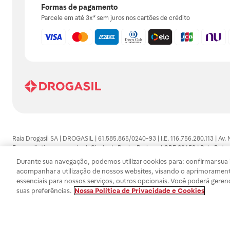
Formas de pagamento
Parcele em até 3x* sem juros nos cartões de crédito
Raia Drogasil SA | DROGASIL | 61.585.865/0240-93 | I.E. 116.756.280.113 | Av.
Farmacêutico responsável: Gisele da Penha Barbosa | CRF 89453 | Polo Butan
automedicação e não substituem, em hipótese alguma, as orientações dadas 
Durante sua navegação, podemos utilizar cookies para: confirmar sua i
persistirem os sintomas, um médico deverá ser consultado. Os preços e promoç
acompanhar a utilização de nossos websites, visando o aprimorament
SA trabalha com as tecnologias mais avançadas de proteção de dados, para qu
essenciais para nossos serviços, outros opcionais. Você poderá geren
efetuados estão sujeitos à confirmação da disponibilidade de produto em no
suas preferências.
Nossa Política de Privacidade e Cookies