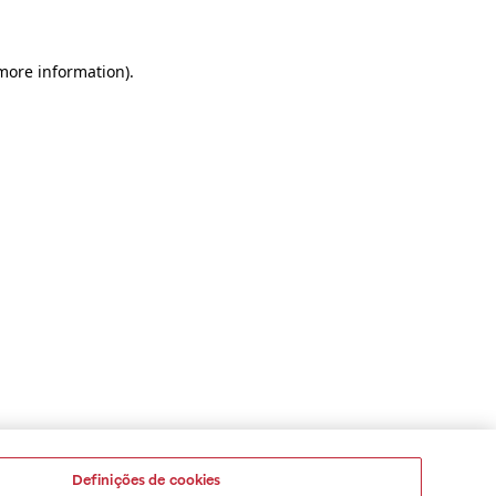
 more information)
.
Definições de cookies