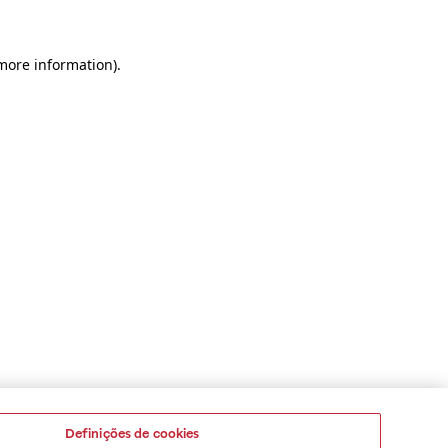
 more information)
.
Definições de cookies