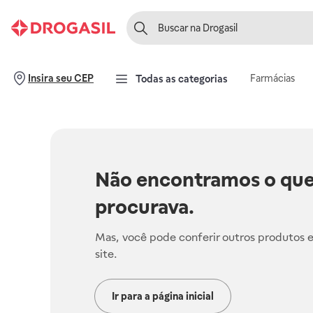
Farmácias
Insira seu CEP
Todas as categorias
Não encontramos o que
procurava.
Mas, você pode conferir outros produtos 
site.
Ir para a página inicial