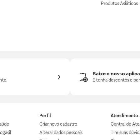
Produtos Asiáticos
Baixe o nosso aplica
nte.
E tenha descontos e ben
Perfil
Atendimento
aúde
Criar novo cadastro
Central de At
ogasil
Alterar dados pessoais
Tire suas dúvi