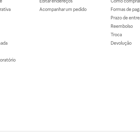
e
Editar endereços
Como comprar 
ativa
Acompanhar um pedido
Formas de pa
Prazo de entre
Reembolso
Troca
mada
Devolução
oratório