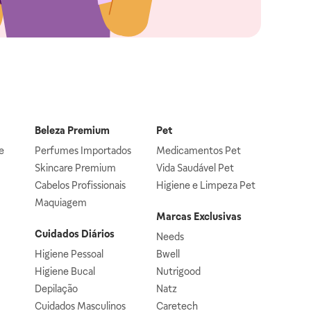
Beleza Premium
Pet
e
Perfumes Importados
Medicamentos Pet
Skincare Premium
Vida Saudável Pet
Cabelos Profissionais
Higiene e Limpeza Pet
Maquiagem
Marcas Exclusivas
Cuidados Diários
Needs
Higiene Pessoal
Bwell
Higiene Bucal
Nutrigood
Depilação
Natz
Cuidados Masculinos
Caretech