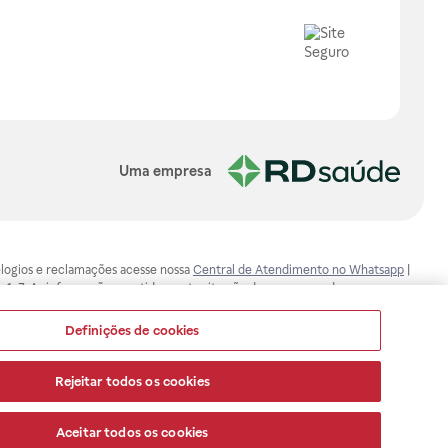
Uma empresa
, elogios e reclamações acesse nossa
Central de Atendimento no Whatsapp
|
-1-7. As informações contidas neste site não devem ser usadas para
ualquer problema de saúde e prescrever o tratamento adequado. Ao
ores esclarecimentos, consultar o site: www.anvisa.gov.br. A Raia Drogasil
Definições de cookies
ça dos clientes são compromissos da Raia Drogasil SA. Todos os pedidos
Rejeitar todos os cookies
Aceitar todos os cookies