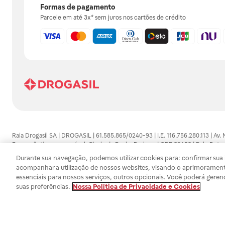
Formas de pagamento
Parcele em até 3x* sem juros nos cartões de crédito
Raia Drogasil SA | DROGASIL | 61.585.865/0240-93 | I.E. 116.756.280.113 | Av.
Farmacêutico responsável: Gisele da Penha Barbosa | CRF 89453 | Polo Butan
automedicação e não substituem, em hipótese alguma, as orientações dadas 
Durante sua navegação, podemos utilizar cookies para: confirmar sua i
persistirem os sintomas, um médico deverá ser consultado. Os preços e promoç
acompanhar a utilização de nossos websites, visando o aprimorament
SA trabalha com as tecnologias mais avançadas de proteção de dados, para qu
essenciais para nossos serviços, outros opcionais. Você poderá geren
efetuados estão sujeitos à confirmação da disponibilidade de produto em no
suas preferências.
Nossa Política de Privacidade e Cookies