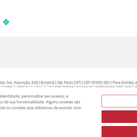
 Nsa. Sra. Assunção, 638 | Butantã | São Paulo (SP) | CEP 05359-001 | Para dúvidas
tã (1714 e 1715 Raia e Drogasil) | AFE: 7.17094.5 | CMVS - 355030801-477-002443
pelo profissional da área médica. Somente o médico está apto a diagnosticar q
dentidade; personalizar seu acesso; e
ões divulgados no site são válidos apenas para compras feitas pela internet. Mai
o de sua funcionalidade. Alguns cookies são
e você possa realizar suas compras com tranquilidade. A privacidade e a seguran
ciar os cookies que utilizamos de acordo com
sso estoque.
A
Drogasil
segue as determinações da