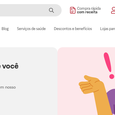
Compra rápida
com receita
Blog
Serviços de saúde
Descontos e benefícios
Lojas par
 você
em nosso