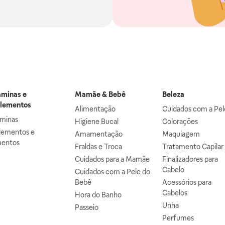
aminas e
Mamãe & Bebê
Beleza
lementos
Alimentação
Cuidados com a Pel
aminas
Higiene Bucal
Colorações
lementos e
Amamentação
Maquiagem
mentos
Fraldas e Troca
Tratamento Capilar
Cuidados para a Mamãe
Finalizadores para
Cabelo
Cuidados com a Pele do
Bebê
Acessórios para
Cabelos
Hora do Banho
Unha
Passeio
Perfumes