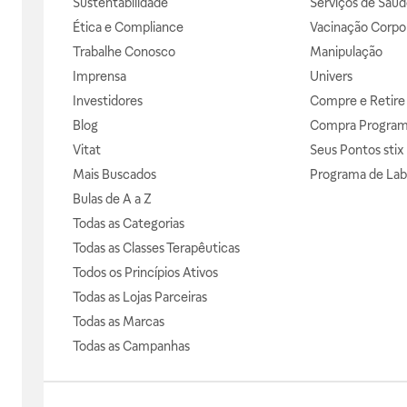
Sustentabilidade
Serviços de Saúd
Ética e Compliance
Vacinação Corpor
Trabalhe Conosco
Manipulação
Imprensa
Univers
Investidores
Compre e Retire
Blog
Compra Progra
Vitat
Seus Pontos stix
Mais Buscados
Programa de Lab
Bulas de A a Z
Todas as Categorias
Todas as Classes Terapêuticas
Todos os Princípios Ativos
Todas as Lojas Parceiras
Todas as Marcas
Todas as Campanhas