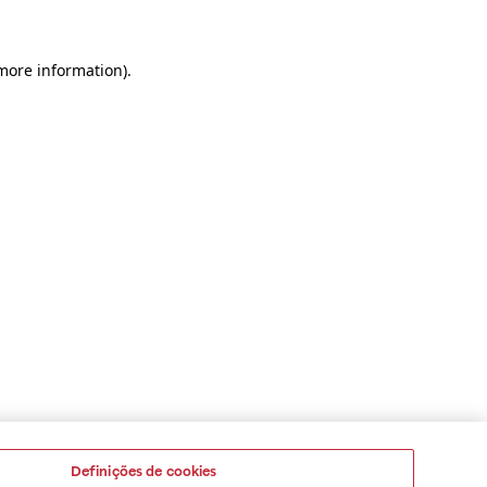
 more information)
.
Definições de cookies