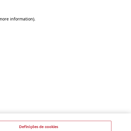
 more information)
.
Definições de cookies