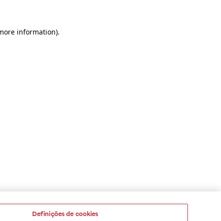
 more information)
.
Definições de cookies