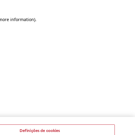
 more information)
.
Definições de cookies