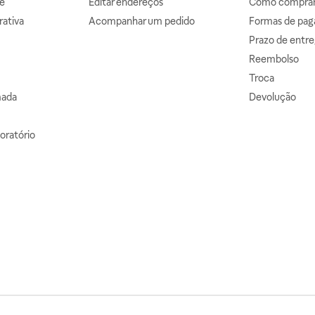
e
Editar endereços
Como comprar 
ativa
Acompanhar um pedido
Formas de pa
Prazo de entre
Reembolso
Troca
mada
Devolução
oratório