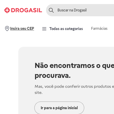
Farmácias
Insira seu CEP
Todas as categorias
Não encontramos o que
procurava.
Mas, você pode conferir outros produtos 
site.
Ir para a página inicial