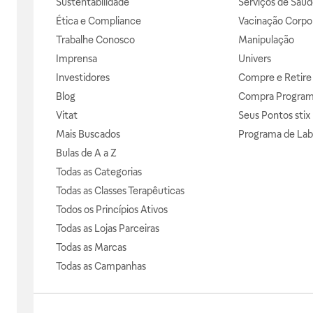
Sustentabilidade
Serviços de Saúd
Ética e Compliance
Vacinação Corpor
Trabalhe Conosco
Manipulação
Imprensa
Univers
Investidores
Compre e Retire
Blog
Compra Progra
Vitat
Seus Pontos stix
Mais Buscados
Programa de Lab
Bulas de A a Z
Todas as Categorias
Todas as Classes Terapêuticas
Todos os Princípios Ativos
Todas as Lojas Parceiras
Todas as Marcas
Todas as Campanhas