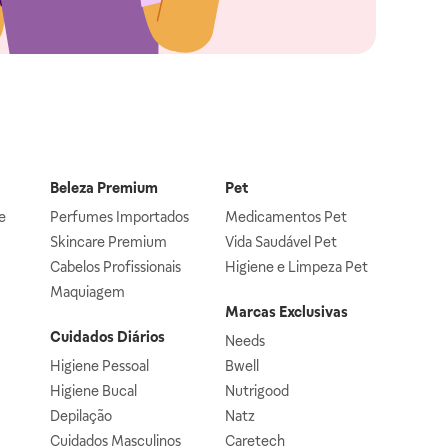
Beleza Premium
Pet
e
Perfumes Importados
Medicamentos Pet
Skincare Premium
Vida Saudável Pet
Cabelos Profissionais
Higiene e Limpeza Pet
Maquiagem
Marcas Exclusivas
Cuidados Diários
Needs
Higiene Pessoal
Bwell
Higiene Bucal
Nutrigood
Depilação
Natz
Cuidados Masculinos
Caretech