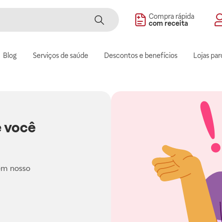
Compra rápida
com receita
Blog
Serviços de saúde
Descontos e benefícios
Lojas par
 você
em nosso