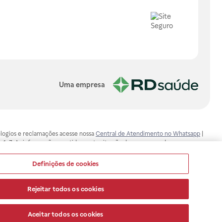
Uma empresa
, elogios e reclamações acesse nossa
Central de Atendimento no Whatsapp
|
-1-7. As informações contidas neste site não devem ser usadas para
ualquer problema de saúde e prescrever o tratamento adequado. Ao
ores esclarecimentos, consultar o site: www.anvisa.gov.br. A Raia Drogasil
Definições de cookies
ça dos clientes são compromissos da Raia Drogasil SA. Todos os pedidos
Rejeitar todos os cookies
Aceitar todos os cookies