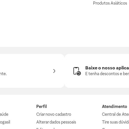
Produtos Asiáticos
Baixe o nosso aplica
nte.
E tenha descontos e ben
Perfil
Atendimento
aúde
Criar novo cadastro
Central de At
ogasil
Alterar dados pessoais
Tire suas dúvi