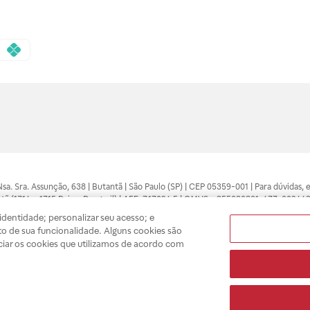
 Nsa. Sra. Assunção, 638 | Butantã | São Paulo (SP) | CEP 05359-001 | Para dúvidas
tã (1714 e 1715 Raia e Drogasil) | AFE: 7.17094.5 | CMVS - 355030801-477-002443
pelo profissional da área médica. Somente o médico está apto a diagnosticar q
dentidade; personalizar seu acesso; e
ões divulgados no site são válidos apenas para compras feitas pela internet. Mai
o de sua funcionalidade. Alguns cookies são
e você possa realizar suas compras com tranquilidade. A privacidade e a seguran
ciar os cookies que utilizamos de acordo com
sso estoque.
A
Drogasil
segue as determinações da