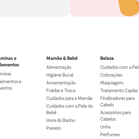
aminas e
Mamãe & Bebê
Beleza
lementos
Alimentação
Cuidados com a Pel
aminas
Higiene Bucal
Colorações
lementos e
Amamentação
Maquiagem
mentos
Fraldas e Troca
Tratamento Capilar
Cuidados para a Mamãe
Finalizadores para
Cabelo
Cuidados com a Pele do
Bebê
Acessórios para
Cabelos
Hora do Banho
Unha
Passeio
Perfumes