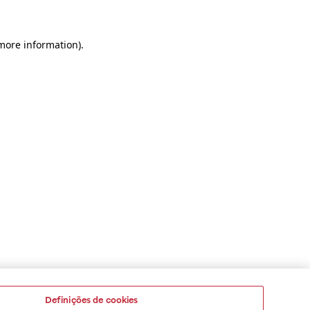
 more information)
.
Definições de cookies