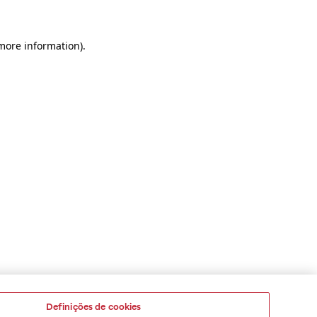
 more information)
.
Definições de cookies