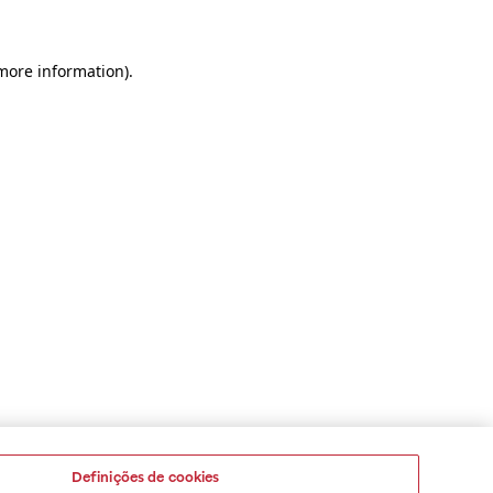
 more information)
.
Definições de cookies