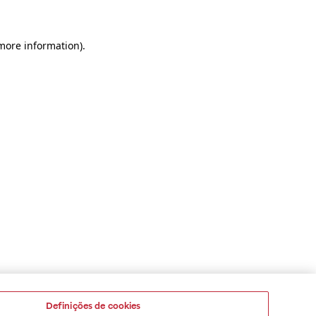
 more information)
.
Definições de cookies