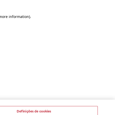
 more information)
.
Definições de cookies