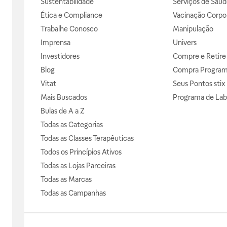
Sustentabilidade
Serviços de Saúd
Ética e Compliance
Vacinação Corpor
Trabalhe Conosco
Manipulação
Imprensa
Univers
Investidores
Compre e Retire
Blog
Compra Progra
Vitat
Seus Pontos stix
Mais Buscados
Programa de Lab
Bulas de A a Z
Todas as Categorias
Todas as Classes Terapêuticas
Todos os Princípios Ativos
Todas as Lojas Parceiras
Todas as Marcas
Todas as Campanhas