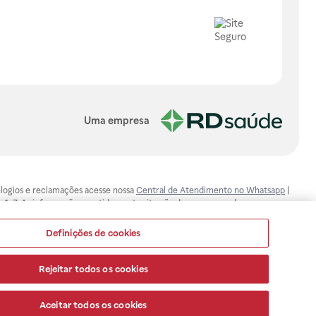
Uma empresa
, elogios e reclamações acesse nossa
Central de Atendimento no Whatsapp
|
-1-7. As informações contidas neste site não devem ser usadas para
ualquer problema de saúde e prescrever o tratamento adequado. Ao
ores esclarecimentos, consultar o site: www.anvisa.gov.br. A Raia Drogasil
Definições de cookies
ça dos clientes são compromissos da Raia Drogasil SA. Todos os pedidos
Rejeitar todos os cookies
Aceitar todos os cookies