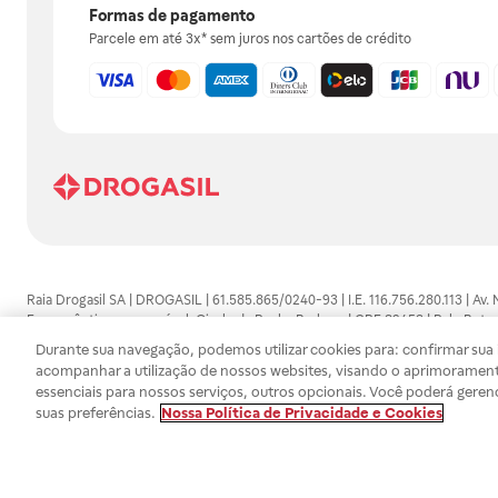
Formas de pagamento
Parcele em até 3x* sem juros nos cartões de crédito
Raia Drogasil SA | DROGASIL | 61.585.865/0240-93 | I.E. 116.756.280.113 | Av.
Farmacêutico responsável: Gisele da Penha Barbosa | CRF 89453 | Polo Butan
automedicação e não substituem, em hipótese alguma, as orientações dadas 
Durante sua navegação, podemos utilizar cookies para: confirmar sua i
persistirem os sintomas, um médico deverá ser consultado. Os preços e promoç
acompanhar a utilização de nossos websites, visando o aprimorament
SA trabalha com as tecnologias mais avançadas de proteção de dados, para qu
essenciais para nossos serviços, outros opcionais. Você poderá geren
efetuados estão sujeitos à confirmação da disponibilidade de produto em no
suas preferências.
Nossa Política de Privacidade e Cookies