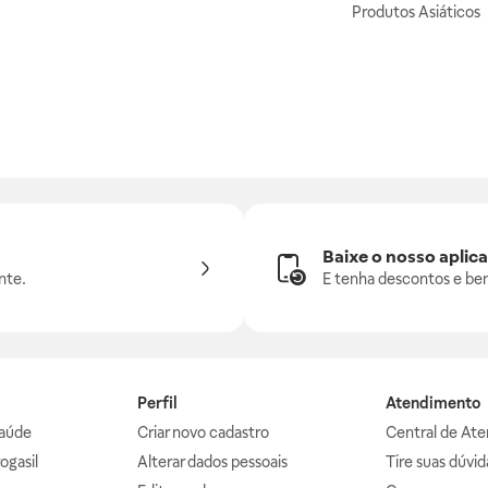
Produtos Asiáticos
Baixe o nosso aplica
nte.
E tenha descontos e ben
Perfil
Atendimento
aúde
Criar novo cadastro
Central de At
ogasil
Alterar dados pessoais
Tire suas dúvi