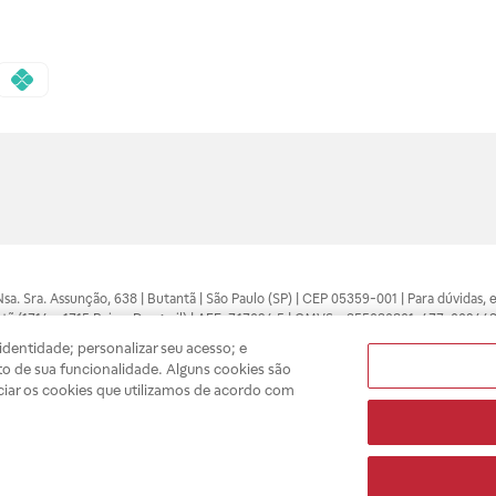
 Nsa. Sra. Assunção, 638 | Butantã | São Paulo (SP) | CEP 05359-001 | Para dúvidas
tã (1714 e 1715 Raia e Drogasil) | AFE: 7.17094.5 | CMVS - 355030801-477-002443
pelo profissional da área médica. Somente o médico está apto a diagnosticar q
dentidade; personalizar seu acesso; e
ões divulgados no site são válidos apenas para compras feitas pela internet. Mai
o de sua funcionalidade. Alguns cookies são
e você possa realizar suas compras com tranquilidade. A privacidade e a seguran
ciar os cookies que utilizamos de acordo com
sso estoque.
A
Drogasil
segue as determinações da