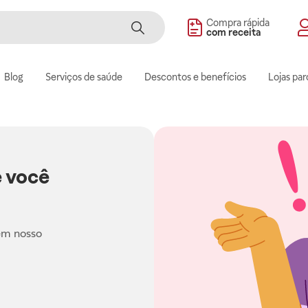
Compra rápida
com receita
Blog
Serviços de saúde
Descontos e benefícios
Lojas par
 você
em nosso