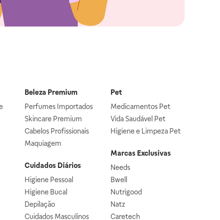
Beleza Premium
Pet
e
Perfumes Importados
Medicamentos Pet
Skincare Premium
Vida Saudável Pet
Cabelos Profissionais
Higiene e Limpeza Pet
Maquiagem
Marcas Exclusivas
Cuidados Diários
Needs
Higiene Pessoal
Bwell
Higiene Bucal
Nutrigood
Depilação
Natz
Cuidados Masculinos
Caretech