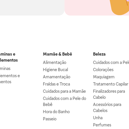
aminas e
Mamãe & Bebê
Beleza
lementos
Alimentação
Cuidados com a Pel
aminas
Higiene Bucal
Colorações
lementos e
Amamentação
Maquiagem
mentos
Fraldas e Troca
Tratamento Capilar
Cuidados para a Mamãe
Finalizadores para
Cabelo
Cuidados com a Pele do
Bebê
Acessórios para
Cabelos
Hora do Banho
Unha
Passeio
Perfumes