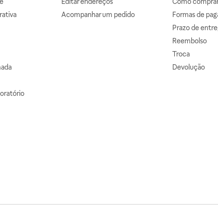
e
Editar endereços
Como comprar 
ativa
Acompanhar um pedido
Formas de pa
Prazo de entre
Reembolso
Troca
mada
Devolução
oratório