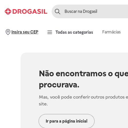
Farmácias
Insira seu CEP
Todas as categorias
Não encontramos o que
procurava.
Mas, você pode conferir outros produtos 
site.
Ir para a página inicial