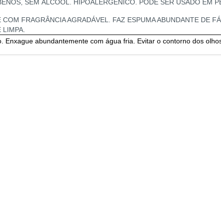
ENOS, SEM ÁLCOOL. HIPOALERGÊNICO. PODE SER USADO EM PE
 COM FRAGRÂNCIA AGRADÁVEL. FAZ ESPUMA ABUNDANTE DE FÁ
LIMPA.
to. Enxague abundantemente com água fria. Evitar o contorno dos olho