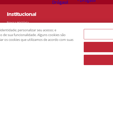
Institucional
Nossa História
Nossas Lojas
dentidade; personalizar seu acesso; e
Sustentabilidade
 de sua funcionalidade. Alguns cookies são
ciar os cookies que utilizamos de acordo com suas
Ética e Compliance
Trabalhe Conosco
Imprensa
Investidores
Blog
Vitat
Mais Buscados
Bulas de A a Z
Todas as Categorias
Todas as Classes Terapêuticas
Todos os Princípios Ativos
Todas as Lojas Parceiras