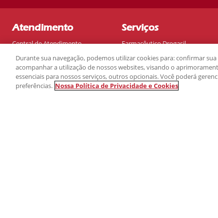
Atendimento
Serviços
Central de Atendimento
Farmacêutico Drogasil
Como comprar no site
Programa Mais Saúde
Durante sua navegação, podemos utilizar cookies para: confirmar sua i
Formas de pagamento disponíveis
Stix
acompanhar a utilização de nossos websites, visando o aprimoramento
essenciais para nossos serviços, outros opcionais. Você poderá geren
Prazo de entrega
Compre e Retire
preferências.
Nossa Política de Privacidade e Cookies
Reembolso
Serviços de Saúde
Troca
Fórmulas Manipuladas
Devolução
Univers
Programa de Laboratório
01 Item
Adicionado à sua cesta