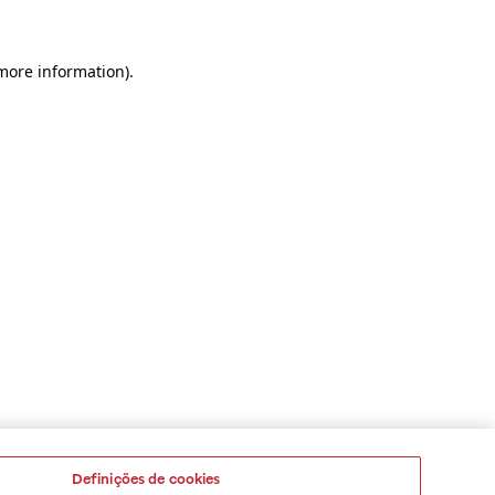
 more information)
.
Definições de cookies