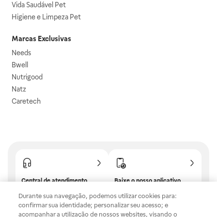
Vida Saudável Pet
Higiene e Limpeza Pet
Marcas Exclusivas
Needs
Bwell
Nutrigood
Natz
Caretech
Central de atendimento
Baixe o nosso aplicativo
Confira as dúvidas mais
E tenha descontos e
Durante sua navegação, podemos utilizar cookies para:
frequentes ou fale com a
benefícios exclusivos!
confirmar sua identidade; personalizar seu acesso; e
gente.
acompanhar a utilização de nossos websites, visando o