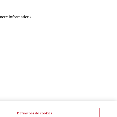
 more information)
.
Definições de cookies