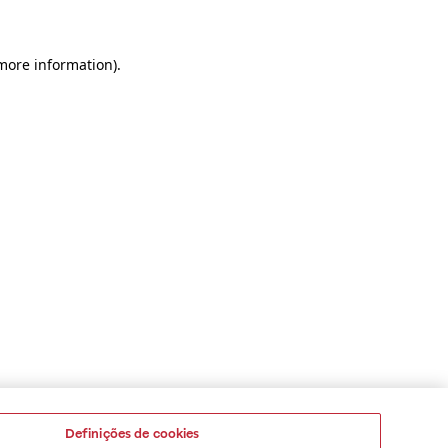
 more information)
.
Definições de cookies