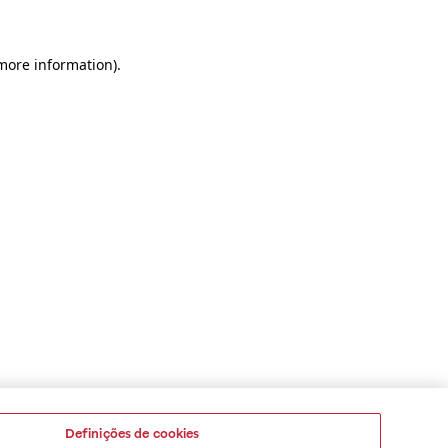
 more information)
.
Definições de cookies