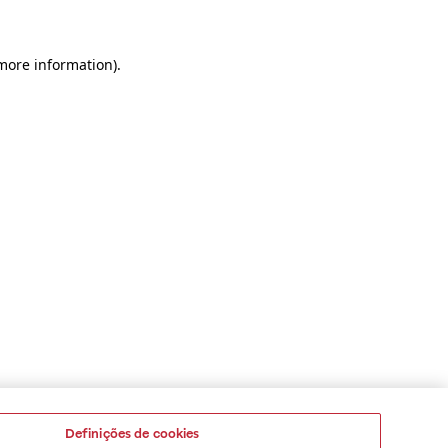
 more information)
.
Definições de cookies