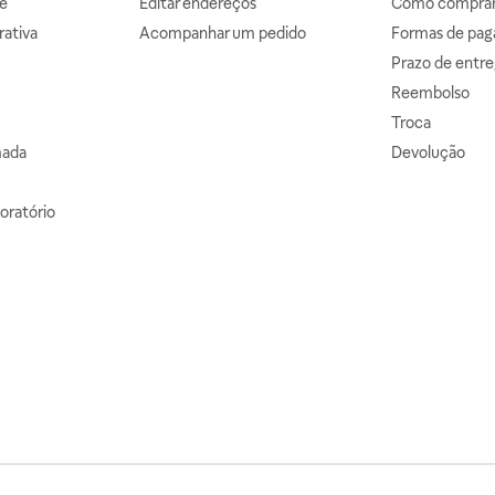
e
Editar endereços
Como comprar 
ativa
Acompanhar um pedido
Formas de pa
Prazo de entre
Reembolso
Troca
mada
Devolução
oratório