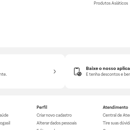
Produtos Asiáticos
Baixe o nosso aplica
nte.
E tenha descontos e ben
Perfil
Atendimento
aúde
Criar novo cadastro
Central de At
ogasil
Alterar dados pessoais
Tire suas dúvi