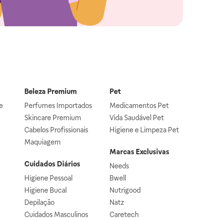
Beleza Premium
Pet
e
Perfumes Importados
Medicamentos Pet
Skincare Premium
Vida Saudável Pet
Cabelos Profissionais
Higiene e Limpeza Pet
Maquiagem
Marcas Exclusivas
Cuidados Diários
Needs
Higiene Pessoal
Bwell
Higiene Bucal
Nutrigood
Depilação
Natz
Cuidados Masculinos
Caretech