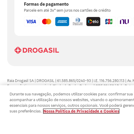
Formas de pagamento
Parcele em até 3x* sem juros nos cartões de crédito
Raia Drogasil SA | DROGASIL | 61.585.865/0240-93 | I.E. 116.756.280.113 | Av.
Farmacêutico responsável: Gisele da Penha Barbosa | CRF 89453 | Polo Butan
automedicação e não substituem, em hipótese alguma, as orientações dadas 
Durante sua navegação, podemos utilizar cookies para: confirmar sua i
persistirem os sintomas, um médico deverá ser consultado. Os preços e promoç
acompanhar a utilização de nossos websites, visando o aprimorament
SA trabalha com as tecnologias mais avançadas de proteção de dados, para qu
essenciais para nossos serviços, outros opcionais. Você poderá geren
efetuados estão sujeitos à confirmação da disponibilidade de produto em no
suas preferências.
Nossa Política de Privacidade e Cookies