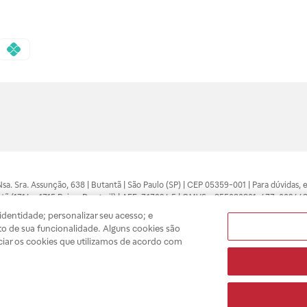
 Nsa. Sra. Assunção, 638 | Butantã | São Paulo (SP) | CEP 05359-001 | Para dúvidas
tã (1714 e 1715 Raia e Drogasil) | AFE: 7.17094.5 | CMVS - 355030801-477-002443
pelo profissional da área médica. Somente o médico está apto a diagnosticar q
dentidade; personalizar seu acesso; e
ões divulgados no site são válidos apenas para compras feitas pela internet. Mai
o de sua funcionalidade. Alguns cookies são
e você possa realizar suas compras com tranquilidade. A privacidade e a seguran
ciar os cookies que utilizamos de acordo com
sso estoque.
A
Drogasil
segue as determinações da