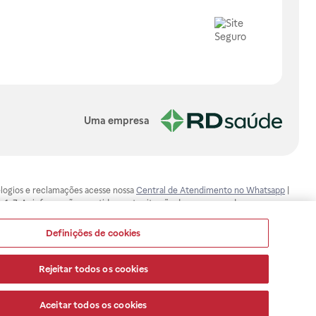
Uma empresa
, elogios e reclamações acesse nossa
Central de Atendimento no Whatsapp
|
-1-7. As informações contidas neste site não devem ser usadas para
ualquer problema de saúde e prescrever o tratamento adequado. Ao
ores esclarecimentos, consultar o site: www.anvisa.gov.br. A Raia Drogasil
Definições de cookies
ça dos clientes são compromissos da Raia Drogasil SA. Todos os pedidos
Rejeitar todos os cookies
Aceitar todos os cookies