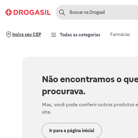
Farmácias
Insira seu CEP
Todas as categorias
Não encontramos o que
procurava.
Mas, você pode conferir outros produtos 
site.
Ir para a página inicial