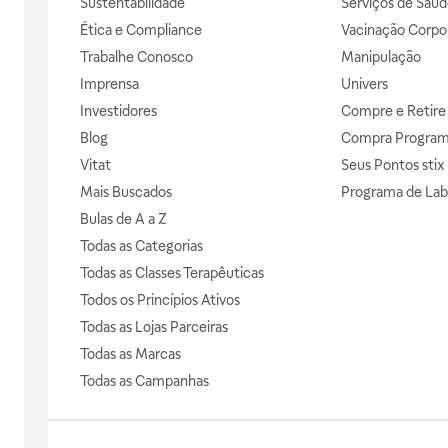
Sustentabilidade
Serviços de Saúd
Ética e Compliance
Vacinação Corpor
Trabalhe Conosco
Manipulação
Imprensa
Univers
Investidores
Compre e Retire
Blog
Compra Progra
Vitat
Seus Pontos stix
Mais Buscados
Programa de Lab
Bulas de A a Z
Todas as Categorias
Todas as Classes Terapêuticas
Todos os Princípios Ativos
Todas as Lojas Parceiras
Todas as Marcas
Todas as Campanhas