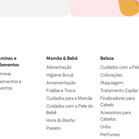
aminas e
Mamãe & Bebê
Beleza
lementos
Alimentação
Cuidados com a Pel
aminas
Higiene Bucal
Colorações
lementos e
Amamentação
Maquiagem
mentos
Fraldas e Troca
Tratamento Capilar
Cuidados para a Mamãe
Finalizadores para
Cabelo
Cuidados com a Pele do
Bebê
Acessórios para
Cabelos
Hora do Banho
Unha
Passeio
Perfumes