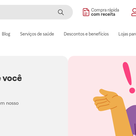
Compra rápida
com receita
Blog
Serviços de saúde
Descontos e benefícios
Lojas par
 você
em nosso