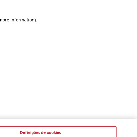
 more information)
.
Definições de cookies