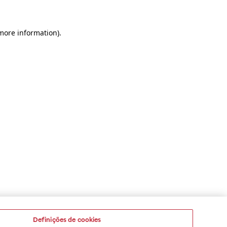
 more information)
.
Definições de cookies