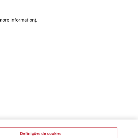
 more information)
.
Definições de cookies