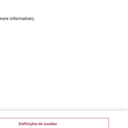
 more information)
.
Definições de cookies