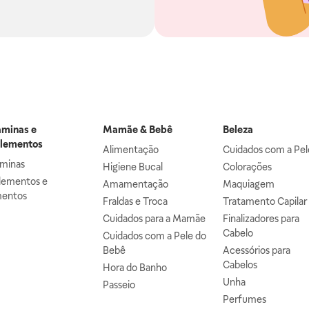
aminas e
Mamãe & Bebê
Beleza
lementos
Alimentação
Cuidados com a Pel
aminas
Higiene Bucal
Colorações
lementos e
Amamentação
Maquiagem
mentos
Fraldas e Troca
Tratamento Capilar
Cuidados para a Mamãe
Finalizadores para
Cabelo
Cuidados com a Pele do
Bebê
Acessórios para
Cabelos
Hora do Banho
Unha
Passeio
Perfumes