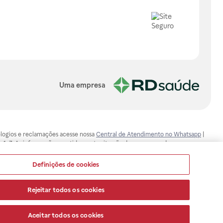
Uma empresa
, elogios e reclamações acesse nossa
Central de Atendimento no Whatsapp
|
-1-7. As informações contidas neste site não devem ser usadas para
ualquer problema de saúde e prescrever o tratamento adequado. Ao
ores esclarecimentos, consultar o site: www.anvisa.gov.br. A Raia Drogasil
Definições de cookies
ça dos clientes são compromissos da Raia Drogasil SA. Todos os pedidos
Rejeitar todos os cookies
Aceitar todos os cookies