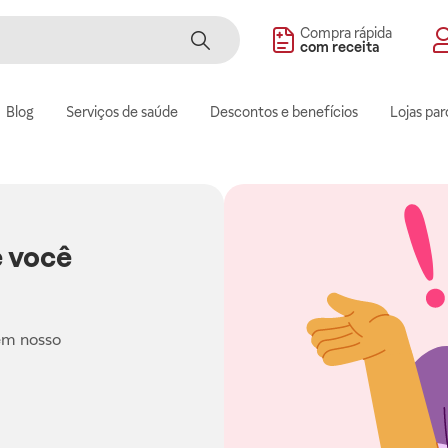
Compra rápida
com receita
Blog
Serviços de saúde
Descontos e benefícios
Lojas par
 você
em nosso