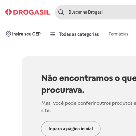
Farmácias
Insira seu CEP
Todas as categorias
Não encontramos o que
procurava.
Mas, você pode conferir outros produtos 
site.
Ir para a página inicial