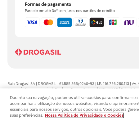
Formas de pagamento
Parcele em até 3x* sem juros nos cartões de crédito
Raia Drogasil SA | DROGASIL | 61.585.865/0240-93 | I.E. 116.756.280.113 | Av.
Farmacêutico responsável: Gisele da Penha Barbosa | CRF 89453 | Polo Butan
automedicação e não substituem, em hipótese alguma, as orientações dadas 
Durante sua navegação, podemos utilizar cookies para: confirmar sua i
persistirem os sintomas, um médico deverá ser consultado. Os preços e promoç
acompanhar a utilização de nossos websites, visando o aprimorament
SA trabalha com as tecnologias mais avançadas de proteção de dados, para qu
essenciais para nossos serviços, outros opcionais. Você poderá geren
efetuados estão sujeitos à confirmação da disponibilidade de produto em no
suas preferências.
Nossa Política de Privacidade e Cookies