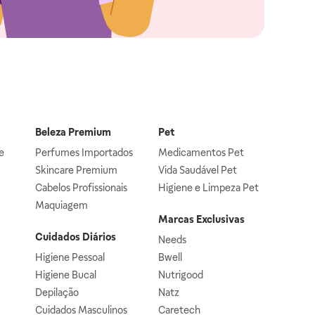
Beleza Premium
Pet
e
Perfumes Importados
Medicamentos Pet
Skincare Premium
Vida Saudável Pet
Cabelos Profissionais
Higiene e Limpeza Pet
Maquiagem
Marcas Exclusivas
Cuidados Diários
Needs
Higiene Pessoal
Bwell
Higiene Bucal
Nutrigood
Depilação
Natz
Cuidados Masculinos
Caretech