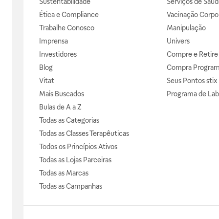
Sustentabilidade
Serviços de Saúd
Ética e Compliance
Vacinação Corpor
Trabalhe Conosco
Manipulação
Imprensa
Univers
Investidores
Compre e Retire
Blog
Compra Progra
Vitat
Seus Pontos stix
Mais Buscados
Programa de Lab
Bulas de A a Z
Todas as Categorias
Todas as Classes Terapêuticas
Todos os Princípios Ativos
Todas as Lojas Parceiras
Todas as Marcas
Todas as Campanhas