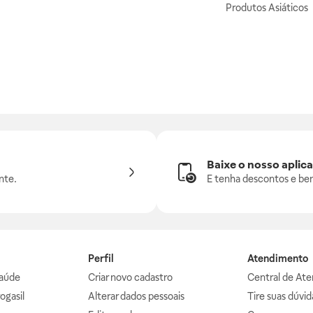
Produtos Asiáticos
Baixe o nosso aplica
nte.
E tenha descontos e ben
Perfil
Atendimento
aúde
Criar novo cadastro
Central de At
ogasil
Alterar dados pessoais
Tire suas dúvi