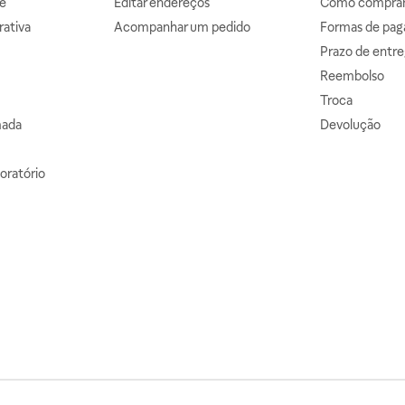
e
Editar endereços
Como comprar 
ativa
Acompanhar um pedido
Formas de pa
Prazo de entre
Reembolso
Troca
mada
Devolução
oratório