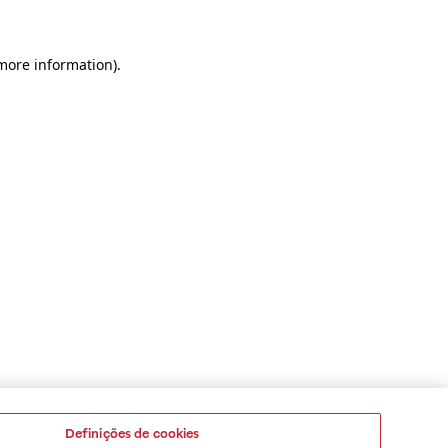
 more information)
.
Definições de cookies