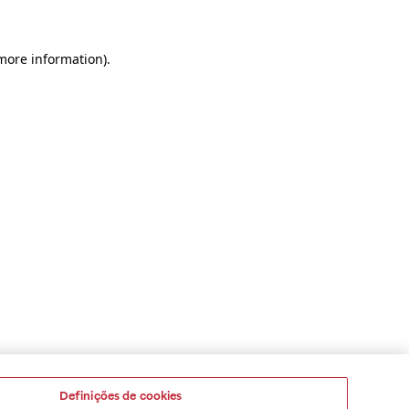
 more information)
.
Definições de cookies