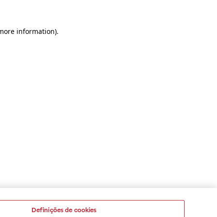
 more information)
.
Definições de cookies