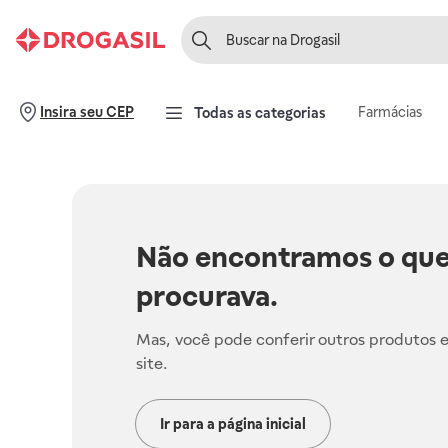
Farmácias
Insira seu CEP
Todas as categorias
Não encontramos o que
procurava.
Mas, você pode conferir outros produtos 
site.
Ir para a página inicial