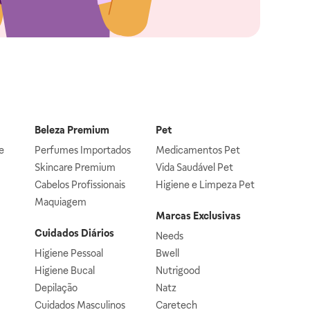
Beleza Premium
Pet
e
Perfumes Importados
Medicamentos Pet
Skincare Premium
Vida Saudável Pet
Cabelos Profissionais
Higiene e Limpeza Pet
Maquiagem
Marcas Exclusivas
Cuidados Diários
Needs
Higiene Pessoal
Bwell
Higiene Bucal
Nutrigood
Depilação
Natz
Cuidados Masculinos
Caretech