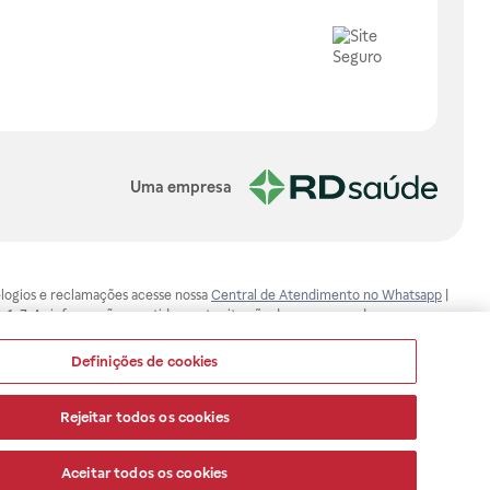
Uma empresa
, elogios e reclamações acesse nossa
Central de Atendimento no Whatsapp
|
-1-7. As informações contidas neste site não devem ser usadas para
ualquer problema de saúde e prescrever o tratamento adequado. Ao
ores esclarecimentos, consultar o site: www.anvisa.gov.br. A Raia Drogasil
Definições de cookies
ça dos clientes são compromissos da Raia Drogasil SA. Todos os pedidos
Rejeitar todos os cookies
Aceitar todos os cookies