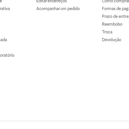
e
Editar endereços
Como comprar 
ativa
Acompanhar um pedido
Formas de pa
Prazo de entre
Reembolso
Troca
mada
Devolução
oratório