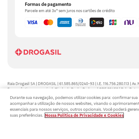
Formas de pagamento
Parcele em até 3x* sem juros nos cartões de crédito
Raia Drogasil SA | DROGASIL | 61.585.865/0240-93 | I.E. 116.756.280.113 | Av.
Farmacêutico responsável: Gisele da Penha Barbosa | CRF 89453 | Polo Butan
automedicação e não substituem, em hipótese alguma, as orientações dadas 
Durante sua navegação, podemos utilizar cookies para: confirmar sua i
persistirem os sintomas, um médico deverá ser consultado. Os preços e promoç
acompanhar a utilização de nossos websites, visando o aprimorament
SA trabalha com as tecnologias mais avançadas de proteção de dados, para qu
essenciais para nossos serviços, outros opcionais. Você poderá geren
efetuados estão sujeitos à confirmação da disponibilidade de produto em no
suas preferências.
Nossa Política de Privacidade e Cookies