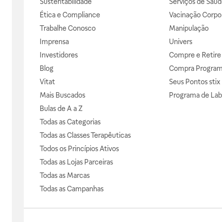
Sustentabilidade
Serviços de Saúd
Ética e Compliance
Vacinação Corpor
Trabalhe Conosco
Manipulação
Imprensa
Univers
Investidores
Compre e Retire
Blog
Compra Progra
Vitat
Seus Pontos stix
Mais Buscados
Programa de Lab
Bulas de A a Z
Todas as Categorias
Todas as Classes Terapêuticas
Todos os Princípios Ativos
Todas as Lojas Parceiras
Todas as Marcas
Todas as Campanhas