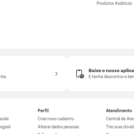
Produtos Asiáticos
Baixe o nosso aplica
nte.
E tenha descontos e ben
Perfil
Atendimento
aúde
Criar novo cadastro
Central de At
ogasil
Alterar dados pessoais
Tire suas dúvi