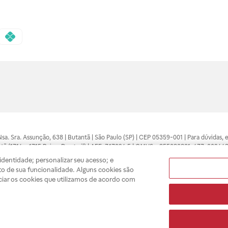
 Nsa. Sra. Assunção, 638 | Butantã | São Paulo (SP) | CEP 05359-001 | Para dúvidas
tã (1714 e 1715 Raia e Drogasil) | AFE: 7.17094.5 | CMVS - 355030801-477-002443
pelo profissional da área médica. Somente o médico está apto a diagnosticar q
dentidade; personalizar seu acesso; e
ões divulgados no site são válidos apenas para compras feitas pela internet. Mai
o de sua funcionalidade. Alguns cookies são
e você possa realizar suas compras com tranquilidade. A privacidade e a seguran
ciar os cookies que utilizamos de acordo com
sso estoque.
A
Drogasil
segue as determinações da