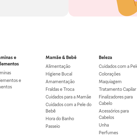
aminas e
Mamãe & Bebê
Beleza
lementos
Alimentação
Cuidados com a Pel
aminas
Higiene Bucal
Colorações
lementos e
Amamentação
Maquiagem
mentos
Fraldas e Troca
Tratamento Capilar
Cuidados para a Mamãe
Finalizadores para
Cabelo
Cuidados com a Pele do
Bebê
Acessórios para
Cabelos
Hora do Banho
Unha
Passeio
Perfumes