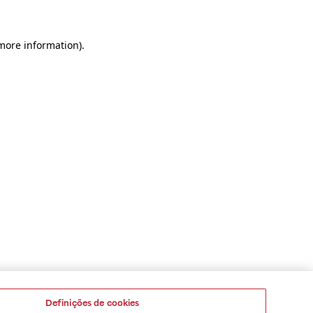
 more information)
.
Definições de cookies