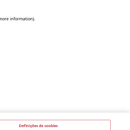
 more information)
.
Definições de cookies