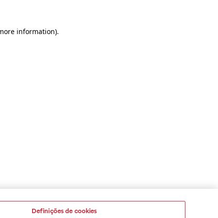
 more information)
.
Definições de cookies