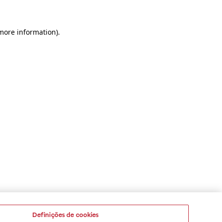
 more information)
.
Definições de cookies